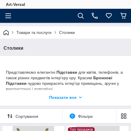
Аrt-Versal
Товари та послуги
Столики
Столики
Представляємо елегантні
Підставки
для квітів, телефонів, а
також різних предметів інтер'єру єру. Красиві
Бронзові
Підставки
чудово прикрасять інтер'єр приміщень, зручні у
використанні і довговічні.
Наші
Підставки
виконані в декількох варіантах і різних
Показати все
розмірів, що дозволяє підібрати необхідну модель, крім того
підставка виконана шляхом художнього бронзового литва,
може стати відмінним і оригінальним подарунком для Вас
Сортування
0
Фільтри
або Ваших близьких і друзів.
Топ продажів