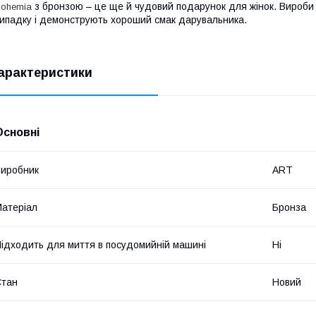
з бронзою – це ще й чудовий подарунок для жінок. Вироби 
ohemia
ипадку і демонструють хороший смак дарувальника.
арактеристики
Основні
иробник
ART
атеріал
Бронза
ідходить для миття в посудомийній машині
Ні
Стан
Новий