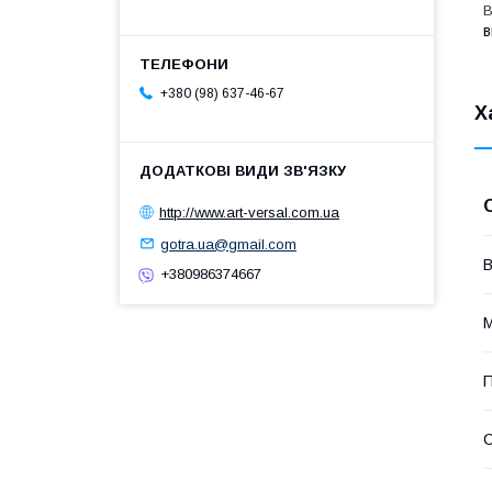
B
в
+380 (98) 637-46-67
Х
http://www.art-versal.com.ua
gotra.ua@gmail.com
В
+380986374667
М
П