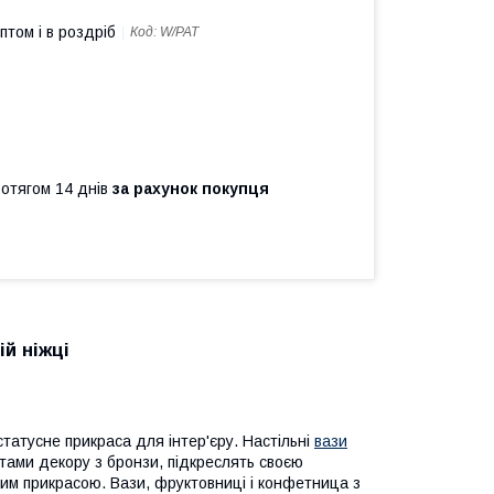
птом і в роздріб
Код:
W/PAT
ротягом 14 днів
за рахунок покупця
й ніжці
статусне прикраса для інтер'єру. Настільні
вази
тами декору з бронзи, підкреслять своєю
ним прикрасою. Вази, фруктовниці і конфетница з