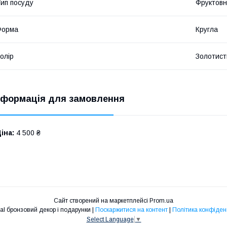
ип посуду
Фруктов
Форма
Кругла
олір
Золотист
нформація для замовлення
іна:
4 500 ₴
Сайт створений на маркетплейсі
Prom.ua
Art-Versal бронзовий декор і подарунки |
Поскаржитися на контент
|
Політика конфіден
Select Language
▼