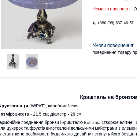
Немає в наявності
О
+380 (98) 637-46-67
повернення товару п
Кришталь на бронзові
Фруктовниця
(W/PAT), виробник Чехія.
Розмір:
висота - 21.5 см; діаметр - 28 см
армонійне поєднання бронзи і кришталю
створює елітне і 
Bohemia
ля цукерок та фруктів виготовлені польськими майстрами з елемен
легантністю особливості будь-якого дизайну і стануть його безцін