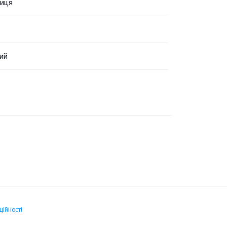
ниця
ий
ційності