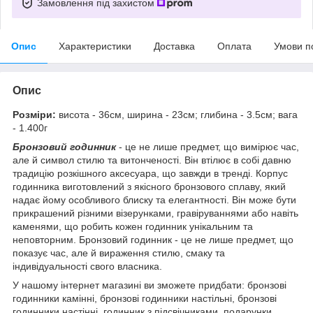
Замовлення під захистом
Опис
Характеристики
Доставка
Оплата
Умови п
Опис
Розміри:
висота - 36см, ширина - 23см; глибина - 3.5см; вага
- 1.400г
Бронзовий годинник
- це не лише предмет, що вимірює час,
але й символ стилю та витонченості. Він втілює в собі давню
традицію розкішного аксесуара, що завжди в тренді. Корпус
годинника виготовлений з якісного бронзового сплаву, який
надає йому особливого блиску та елегантності. Він може бути
прикрашений різними візерунками, гравіруваннями або навіть
каменями, що робить кожен годинник унікальним та
неповторним. Бронзовий годинник - це не лише предмет, що
показує час, але й вираження стилю, смаку та
індивідуальності свого власника.
У нашому інтернет магазині ви зможете придбати: бронзові
годинники камінні, бронзові годинники настільні, бронзові
годинники настінні, годинник з підсвічниками, подарунки,