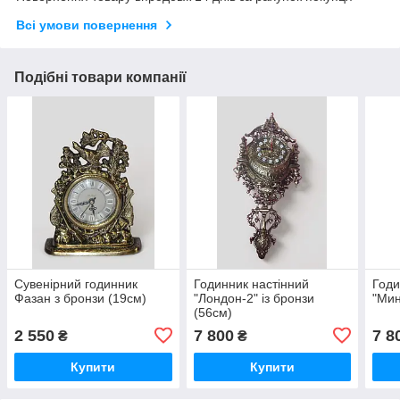
Всі умови повернення
Подібні товари компанії
Сувенірний годинник
Годинник настінний
Годи
Фазан з бронзи (19см)
"Лондон-2" із бронзи
"Мин
(56см)
2 550
7 800
7 8
₴
₴
Купити
Купити