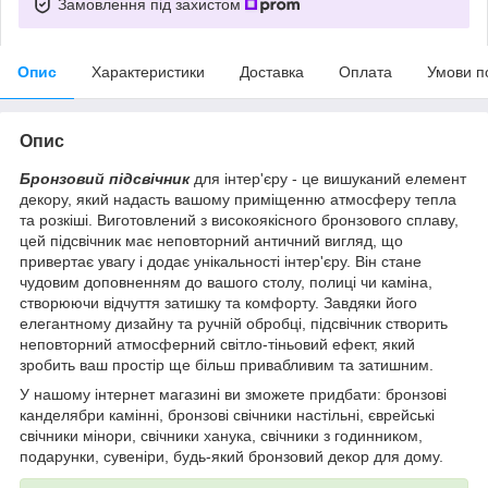
Замовлення під захистом
Опис
Характеристики
Доставка
Оплата
Умови п
Опис
Бронзовий підсвічник
для інтер'єру - це вишуканий елемент
декору, який надасть вашому приміщенню атмосферу тепла
та розкіші. Виготовлений з високоякісного бронзового сплаву,
цей підсвічник має неповторний античний вигляд, що
привертає увагу і додає унікальності інтер'єру. Він стане
чудовим доповненням до вашого столу, полиці чи каміна,
створюючи відчуття затишку та комфорту. Завдяки його
елегантному дизайну та ручній обробці, підсвічник створить
неповторний атмосферний світло-тіньовий ефект, який
зробить ваш простір ще більш привабливим та затишним.
У нашому інтернет магазині ви зможете придбати: бронзові
канделябри камінні, бронзові свічники настільні, єврейські
свічники мінори, свічники ханука, свічники з годинником,
подарунки, сувеніри, будь-який бронзовий декор для дому.