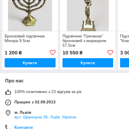
Бронзовий підсвічник
Підсвічник "Гречанка"
Підс
Мінора 9.5см
бронзовий з мармуром
"Кла
57.5см
1 200
10 550
3 0
₴
₴
Купити
Купити
Про нас
100% позитивних з 23 відгуків за рік
Працює з 02.09.2013
м. Львів
вул. Щирецька 36, Львів, Україна
Контакти