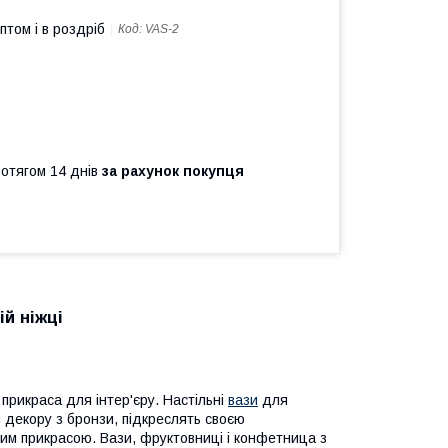
птом і в роздріб
Код:
VAS-2
ротягом 14 днів
за рахунок покупця
й ніжці
прикраса для інтер'єру. Настільні
вази
для
 декору з бронзи, підкреслять своєю
ним прикрасою. Вази, фруктовниці і конфетница з