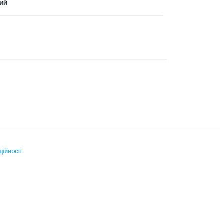
ий
ційності