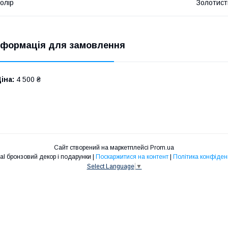
олір
Золотист
нформація для замовлення
іна:
4 500 ₴
Сайт створений на маркетплейсі
Prom.ua
Art-Versal бронзовий декор і подарунки |
Поскаржитися на контент
|
Політика конфіден
Select Language
▼