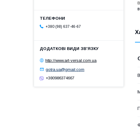
B
в
+380 (98) 637-46-67
Х
http://www.art-versal.com.ua
gotra.ua@gmail.com
В
+380986374667
М
П