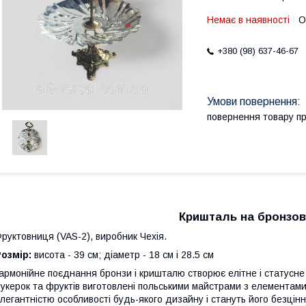
Немає в наявності
О
+380 (98) 637-46-67
повернення товару п
Кришталь на бронзові
руктовниця (VAS-2), виробник Чехія.
озмір:
висота - 39 см; діаметр - 18 см і 28.5 см
армонійне поєднання бронзи і кришталю створює елітне і статусне 
укерок та фруктів виготовлені польськими майстрами з елементами
легантністю особливості будь-якого дизайну і стануть його безцін