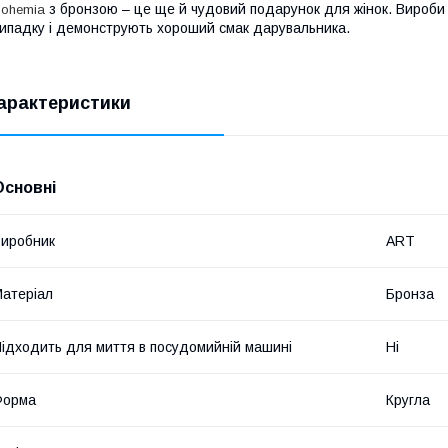
з бронзою – це ще й чудовий подарунок для жінок. Вироби 
ohemia
ипадку і демонструють хороший смак дарувальника.
арактеристики
Основні
иробник
ART
атеріал
Бронза
ідходить для миття в посудомийній машині
Ні
Форма
Кругла