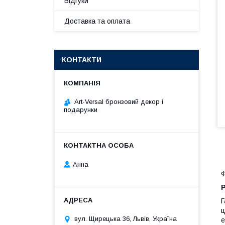
Відгуки
Доставка та оплата
КОНТАКТИ
Art-Versal бронзовий декор і
подарунки
Анна
Ф
Р
Г
ц
вул. Щирецька 36, Львів, Україна
е