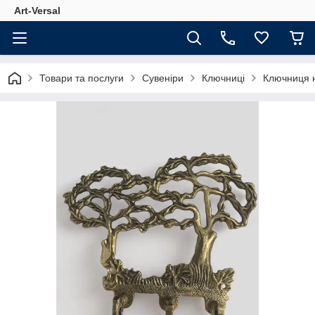
Аrt-Versal
Товари та послуги
Сувеніри
Ключниці
Ключниця н