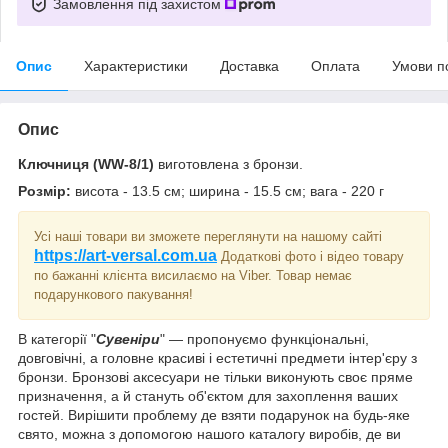
Замовлення під захистом
Опис
Характеристики
Доставка
Оплата
Умови п
Опис
Ключниця
(WW-8/1)
виготовлена з бронзи.
Розмір:
висота - 13.5 см; ширина - 15.5 см; вага - 220 г
Усі наші товари ви зможете переглянути на нашому сайті
https://art-versal.com.ua
Додаткові фото і відео товару
по бажанні клієнта висилаємо на Viber. Товар немає
подарункового пакування!
В категорії "
Сувеніри
" ― пропонуємо функціональні,
довговічні, а головне красиві і естетичні предмети інтер'єру з
бронзи. Бронзові аксесуари не тільки виконують своє пряме
призначення, а й стануть об'єктом для захоплення ваших
гостей. Вирішити проблему де взяти подарунок на будь-яке
свято, можна з допомогою нашого каталогу виробів, де ви