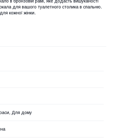
ло в бронзовій рамі, яке додасть вишуканості
еркала для вашого туалетного столика в спальню.
для кожної жінки.
раси, Для дому
тна