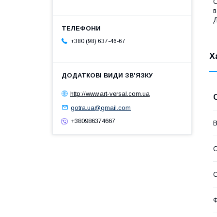
О
в
Д
+380 (98) 637-46-67
Х
http://www.art-versal.com.ua
gotra.ua@gmail.com
+380986374667
В
С