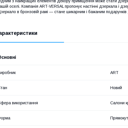
дним з найкращих елементів декору приміщення може стати дзерка
ашій оселі. Компанія ART-VERSAL пропонує настінні дзеркала і дз
зеркало в бронзовій рамі ― стане шикарним і бажаним подарунків 
арактеристики
Основні
иробник
ART
Стан
Новий
фера використання
Салони к
Форма
Прямоку