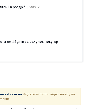
птом і в роздріб
Код:
L-7
ротягом 14 днів
за рахунок покупця
-versal.com.ua
Додаткові фото і відео товару по
ування!