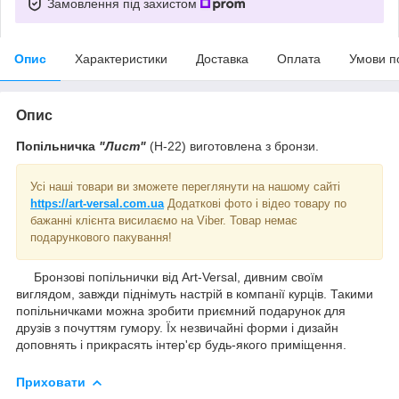
Замовлення під захистом
Опис
Характеристики
Доставка
Оплата
Умови п
Опис
Попільничка
"Лист"
(Н-22) виготовлена з бронзи.
Усі наші товари ви зможете переглянути на нашому сайті
https://art-versal.com.ua
Додаткові фото і відео товару по
бажанні клієнта висилаємо на Viber. Товар немає
подарункового пакування!
Бронзові попільнички від Art-Versal, дивним своїм
виглядом, завжди піднімуть настрій в компанії курців. Такими
попільничками можна зробити приємний подарунок для
друзів з почуттям гумору. Їх незвичайні форми і дизайн
доповнять і прикрасять інтер'єр будь-якого приміщення.
Приховати