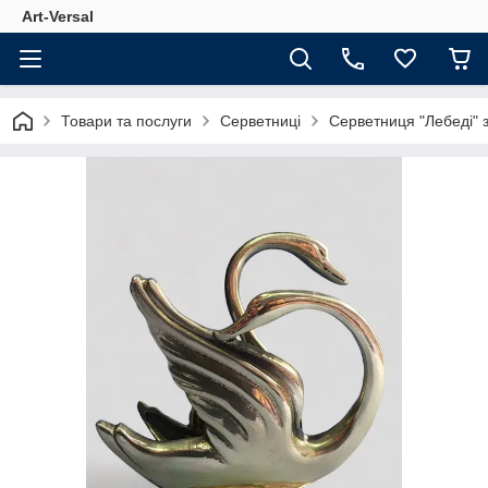
Аrt-Versal
Товари та послуги
Серветниці
Серветниця "Лебеді" 