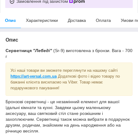
Замовлення під захистом
Опис
Характеристики
Доставка
Оплата
Умови п
Опис
Серветниця
"Лебеді"
(Sr-9) виготовлена з бронзи. Вага - 700
г
Усі наші товари ви зможете переглянути на нашому сайті
https://art-versal.com.ua
Додаткові фото і відео товару по
бажанні клієнта висилаємо на Viber. Товар немає
подарункового пакування!
Бронзові серветниці - це незамінний елемент для вашої
їдальні кімнати та кухні. Завдяки цьому маленькому
аксесуару, ваш святковий стіл стане розкішним і
захоплюючим. Серветниці також можна вибрати в подарунок
друзям, родичам, знайомим на день народження або на
річницю весілля.