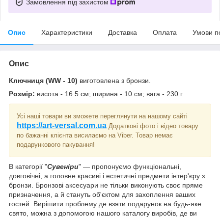
Замовлення під захистом
Опис
Характеристики
Доставка
Оплата
Умови п
Опис
Ключниця
(WW - 10)
виготовлена з бронзи.
Розмір:
висота - 16.5 см; ширина - 10 см; вага - 230 г
Усі наші товари ви зможете переглянути на нашому сайті
https://art-versal.com.ua
Додаткові фото і відео товару
по бажанні клієнта висилаємо на Viber. Товар немає
подарункового пакування!
В категорії "
Сувеніри
" ― пропонуємо функціональні,
довговічні, а головне красиві і естетичні предмети інтер'єру з
бронзи. Бронзові аксесуари не тільки виконують своє пряме
призначення, а й стануть об'єктом для захоплення ваших
гостей. Вирішити проблему де взяти подарунок на будь-яке
свято, можна з допомогою нашого каталогу виробів, де ви