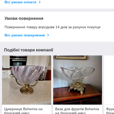
Всі умови оплати
Умови повернення
Повернення товару впродовж 14 днів за рахунок покупця
Всі умови повернення
Подібні товари компанії
Цукерниця Bohemia на
Ваза для фруктів Bohemia
Фрук
бронзовій ніжці
на бронзовій ніжці
брон