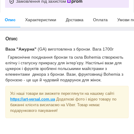
Замовлення під захистом
Опис
Характеристики
Доставка
Оплата
Умови п
Опис
Ваза "Ажурна"
(GA) виготовлена з бронзи. Вага 1700г
Гармонічне поєднання бронзи та скла Bohemia створюють
елітну і статусну прикрасу для інтер’єру. Настільні вази для
цукерок і фруктів зроблені польськими майстрами з
елементами декора з бронзи. Вази, фруктовниці Bohemia з
бронзою - це ще й чудовий подарунок для жінок.
Усі наші товари ви зможете переглянути на нашому сайті
https://art-versal.com.ua
Додаткові фото і відео товару по
бажанні клієнта висилаємо на Viber. Товар немає
подарункового пакування!