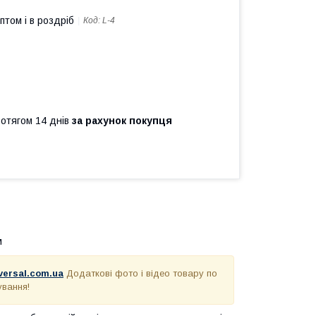
птом і в роздріб
Код:
L-4
ротягом 14 днів
за рахунок покупця
м
-versal.com.ua
Додаткові фото і відео товару по
ування!