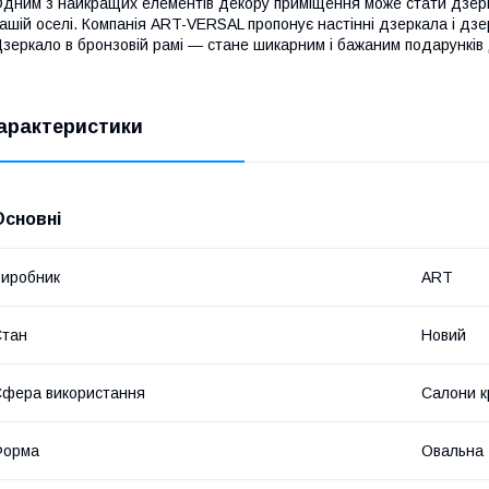
дним з найкращих елементів декору приміщення може стати дзерка
ашій оселі. Компанія ART-VERSAL пропонує настінні дзеркала і дз
зеркало в бронзовій рамі ― стане шикарним і бажаним подарунків 
арактеристики
Основні
иробник
ART
Стан
Новий
фера використання
Салони к
Форма
Овальна