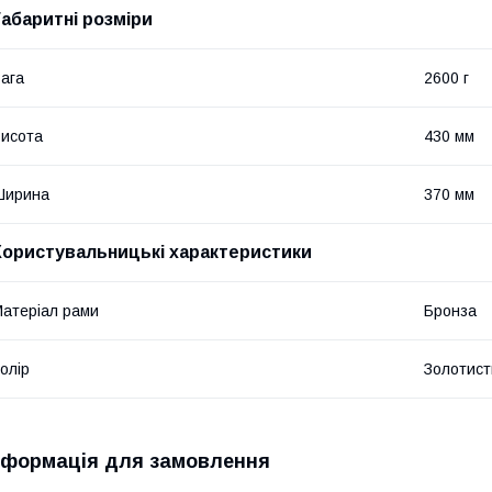
Габаритні розміри
ага
2600 г
исота
430 мм
Ширина
370 мм
Користувальницькі характеристики
атеріал рами
Бронза
олір
Золотист
нформація для замовлення