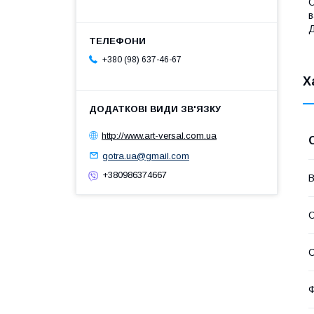
О
в
Д
+380 (98) 637-46-67
Х
http://www.art-versal.com.ua
gotra.ua@gmail.com
+380986374667
В
С