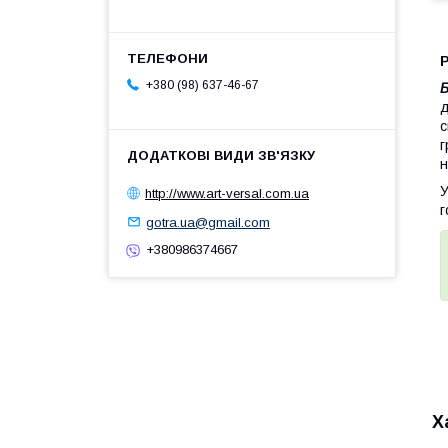
Р
+380 (98) 637-46-67
Б
д
с
г
н
У
http://www.art-versal.com.ua
г
gotra.ua@gmail.com
+380986374667
Х