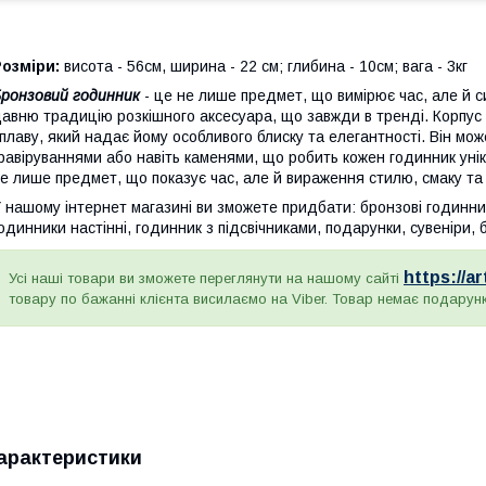
озміри:
висота - 56см, ширина - 22 см; глибина - 10см; вага - 3кг
ронзовий годинник
- це не лише предмет, що вимірює час, але й си
авню традицію розкішного аксесуара, що завжди в тренді. Корпус 
плаву, який надає йому особливого блиску та елегантності. Він мо
равіруваннями або навіть каменями, що робить кожен годинник уні
е лише предмет, що показує час, але й вираження стилю, смаку та 
 нашому інтернет магазині ви зможете придбати: бронзові годинники
одинники настінні, годинник з підсвічниками, подарунки, сувеніри
https://a
Усі наші товари ви зможете переглянути на нашому сайті
товару по бажанні клієнта висилаємо на Viber. Товар немає подарун
арактеристики