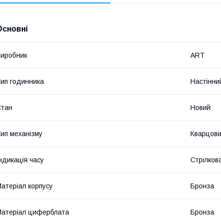
Основні
иробник
ART
ип годинника
Настінни
Стан
Новий
ип механізму
Кварцов
ндикація часу
Стрілков
атеріал корпусу
Бронза
атеріал циферблата
Бронза