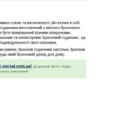
мвол стилю та витонченості. Він втілює в собі
годинника виготовлений з якісного бронзового
же бути прикрашений різними візерунками,
кальним та неповторним. Бронзовий годинник - це
індивідуальності свого власника.
 камінні, бронзові годинники настільні, бронзові
, будь-який бронзовий декор для дому.
rt-versal.com.ua
!
Додаткові фото і відео
кового пакування!