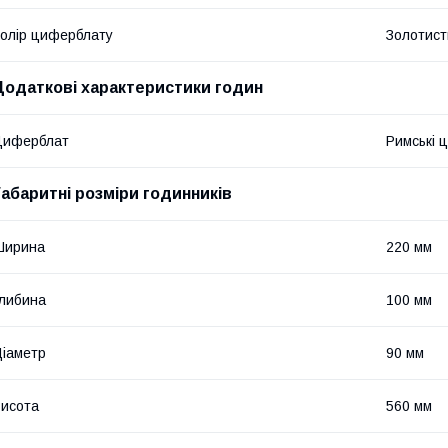
олір циферблату
Золотист
Додаткові характеристики годин
Циферблат
Римські 
Габаритні розміри годинників
Ширина
220 мм
либина
100 мм
іаметр
90 мм
исота
560 мм