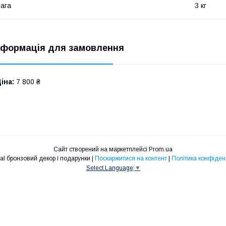
ага
3 кг
нформація для замовлення
іна:
7 800 ₴
Сайт створений на маркетплейсі
Prom.ua
Art-Versal бронзовий декор і подарунки |
Поскаржитися на контент
|
Політика конфіден
Select Language
▼