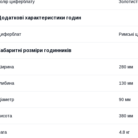
олір циферблату
Золотист
Додаткові характеристики годин
Циферблат
Римські 
Габаритні розміри годинників
Ширина
280 мм
либина
130 мм
іаметр
90 мм
исота
380 мм
ага
4.8 кг