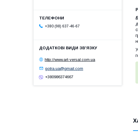
Р
Б
д
+380 (98) 637-46-67
с
г
н
У
г
http://www.art-versal.com.ua
gotra.ua@gmail.com
+380986374667
Х