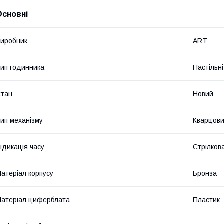
Основні
иробник
ART
ип годинника
Настільні
Стан
Новий
ип механізму
Кварцов
ндикація часу
Стрілков
атеріал корпусу
Бронза
атеріал циферблата
Пластик