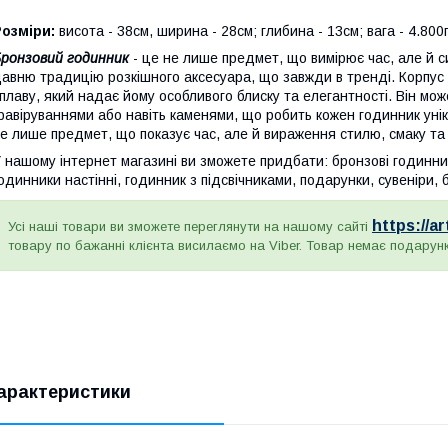
озміри:
висота - 38см, ширина - 28см; глибина - 13см; вага - 4.800
ронзовий годинник
- це не лише предмет, що вимірює час, але й си
авню традицію розкішного аксесуара, що завжди в тренді. Корпус 
плаву, який надає йому особливого блиску та елегантності. Він мо
равіруваннями або навіть каменями, що робить кожен годинник уні
е лише предмет, що показує час, але й вираження стилю, смаку та 
 нашому інтернет магазині ви зможете придбати: бронзові годинники
одинники настінні, годинник з підсвічниками, подарунки, сувеніри
https://a
Усі наші товари ви зможете переглянути на нашому сайті
товару по бажанні клієнта висилаємо на Viber. Товар немає подарун
арактеристики