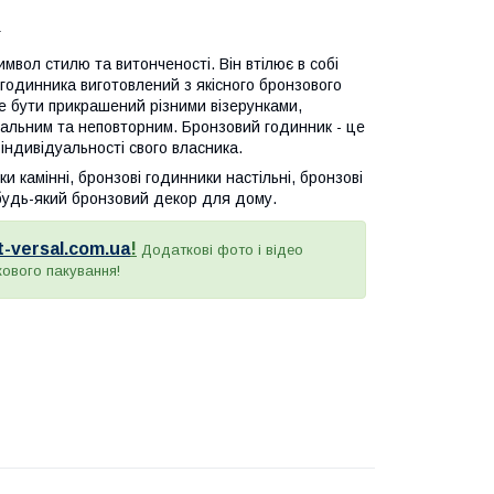
г
мвол стилю та витонченості. Він втілює в собі
годинника виготовлений з якісного бронзового
же бути прикрашений різними візерунками,
кальним та неповторним. Бронзовий годинник - це
індивідуальності свого власника.
 камінні, бронзові годинники настільні, бронзові
, будь-який бронзовий декор для дому.
rt-versal.com.ua
!
Додаткові фото і відео
кового пакування!