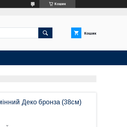
Кошик
Кошик
інний Деко бронза (38см)