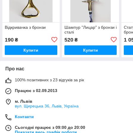
Відкривачка з бронзи
Шампур "Лицар" з бронзи і
Стат
сталі
брон
190
520
1 0
₴
₴
Купити
Купити
Про нас
100% позитивних з 23 відгуків за рік
Працює з 02.09.2013
м. Львів
вул. Щирецька 36, Львів, Україна
Контакти
Сьогодні працює з 09:00 до 20:00
Показати весь графік роботи