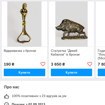
Відкривачка з бронзи
Статуетка "Дикий
Годи
Кабанов" із бронзи
"Лон
(56с
190
3 650
7 8
₴
₴
Купити
Купити
Про нас
100% позитивних з 23 відгуків за рік
Працює з 02.09.2013