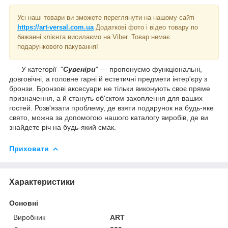
Усі наші товари ви зможете переглянути на нашому сайті
https://art-versal.com.ua
Додаткові фото і відео товару по
бажанні клієнта висилаємо на Viber. Товар немає
подарункового пакування!
У категорії "
Сувеніри
" — пропонуємо функціональні,
довговічні, а головне гарні й естетичні предмети інтер'єру з
бронзи. Бронзові аксесуари не тільки виконують своє пряме
призначення, а й стануть об'єктом захоплення для ваших
гостей. Розв'язати проблему, де взяти подарунок на будь-яке
свято, можна за допомогою нашого каталогу виробів, де ви
знайдете річ на будь-який смак.
Приховати
Характеристики
Основні
Виробник
ART