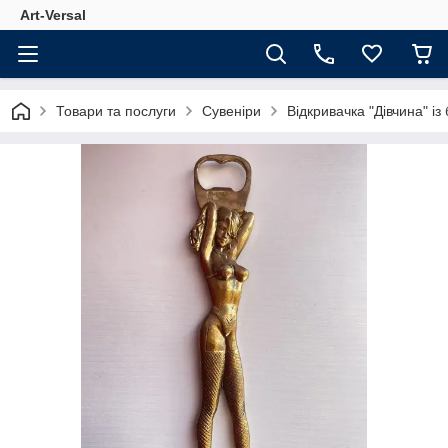
Аrt-Versal
Товари та послуги
Сувеніри
Відкривачка "Дівчина" із