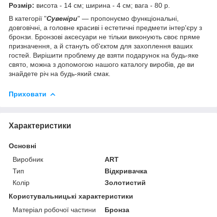
Розмір:
висота - 14 см; ширина - 4 см; вага - 80 р.
В категорії "
Сувеніри
" ― пропонуємо функціональні,
довговічні, а головне красиві і естетичні предмети інтер'єру з
бронзи. Бронзові аксесуари не тільки виконують своє пряме
призначення, а й стануть об'єктом для захоплення ваших
гостей. Вирішити проблему де взяти подарунок на будь-яке
свято, можна з допомогою нашого каталогу виробів, де ви
знайдете річ на будь-який смак.
Приховати
Характеристики
Основні
Виробник
ART
Тип
Відкривачка
Колір
Золотистий
Користувальницькі характеристики
Матеріал робочої частини
Бронза